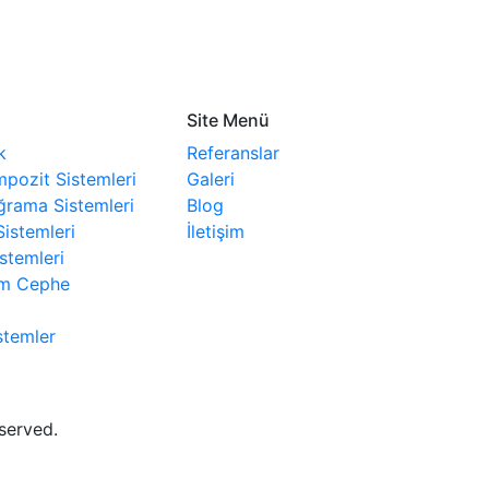
Site Menü
k
Referanslar
pozit Sistemleri
Galeri
rama Sistemleri
Blog
Sistemleri
İletişim
stemleri
am Cephe
stemler
eserved.