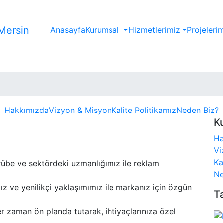
Anasayfa
Kurumsal
Hizmetlerimiz
Projeleri
Hakkımızda
Vizyon & Misyon
Kalite Politikamız
Neden Biz?
K
Ha
Vi
Ka
crübe ve sektördeki uzmanlığımız ile reklam
Ne
mız ve yenilikçi yaklaşımımız ile markanız için özgün
T
 zaman ön planda tutarak, ihtiyaçlarınıza özel