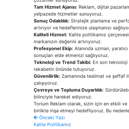
Tam Hizmet Ajansı:
Reklam, dijital pazarla
yelpazede hizmetler sunuyoruz.
Sonuç Odaklılık:
Stratejik planlama ve perfo
artırıyor ve hedeflerinize ulaşmanızı sağlıyo
Kaliteli Hizmet:
Kalite politikamız çerçeves
markanızın değerini artırıyoruz.
Profesyonel Ekip:
Alanında uzman, yaratıcı v
sonuçları elde etmenizi sağlıyoruz.
Teknoloji ve Trend Takibi:
En son teknoloji 
rekabetin önünde tutuyoruz.
Güvenilirlik:
Zamanında teslimat ve şeffaf ilet
çalışıyoruz.
Çevreye ve Topluma Duyarlılık:
Sürdürülebi
bilinciyle hareket ediyoruz.
Torium Reklam olarak, sizin için en etkili v
birlikte inşa etmeyi hedefliyoruz. Bu nedenle
Önceki Yazı
Kalite Politikamız