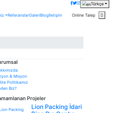
Türkçe
miz
Referanslar
Galeri
Blog
İletişim
Online Talep
urumsal
kkımızda
zyon & Misyon
lite Politikamız
den Biz?
amamlanan Projeler
Lion Packing İdari