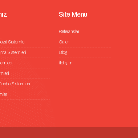
m
i
z
S
i
t
e
M
e
n
ü
Referanslar
it Sistemleri
Galeri
ma Sistemleri
Blog
temleri
İletişim
mleri
ephe Sistemleri
mler