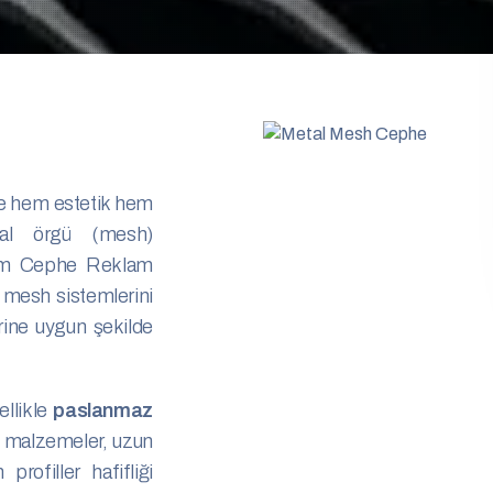
e hem estetik hem
etal örgü (mesh)
rium Cephe Reklam
 mesh sistemlerini
rine uygun şekilde
ellikle
paslanmaz
u malzemeler, uzun
rofiller hafifliği