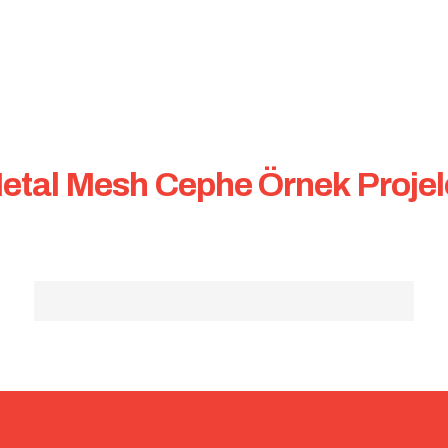
M
e
t
a
l
M
e
s
h
C
e
p
h
e
Ö
r
n
e
k
P
r
o
j
e
l