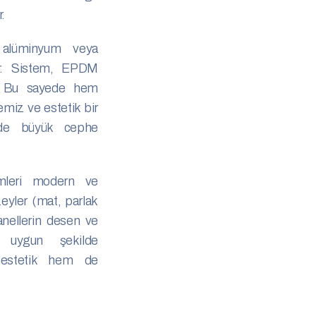
.
 alüminyum veya
nır. Sistem, EPDM
ir. Bu sayede hem
emiz ve estetik bir
nde büyük cephe
mleri modern ve
zeyler (mat, parlak
anellerin desen ve
e uygun şekilde
m estetik hem de