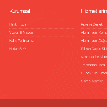
K
u
r
u
m
s
a
l
H
i
z
m
e
t
l
e
r
i
Hakkımızda
Proje ve Destek
Vizyon & Misyon
Alüminyum Kompoz
Kalite Politikamız
Alüminyum Doğra
Neden Biz?
Silikon Cephe Sis
Mesh Cephe Siste
Transparan Cam C
Güneş Kırıcı Siste
Cam Sistemler