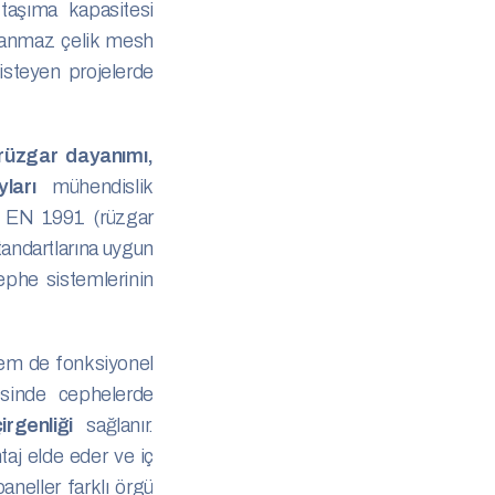
taşıma kapasitesi
lanmaz çelik mesh
 isteyen projelerde
rüzgar dayanımı,
ları
mühendislik
 TS EN 1991 (rüzgar
tandartlarına uygun
cephe sistemlerinin
em de fonksiyonel
yesinde cephelerde
rgenliği
sağlanır.
ntaj elde eder ve iç
aneller farklı örgü