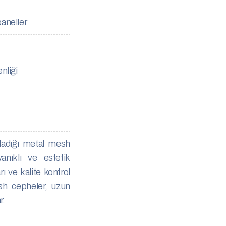
aneller
nliği
ladığı metal mesh
anıklı ve estetik
ı ve kalite kontrol
sh cepheler, uzun
r.