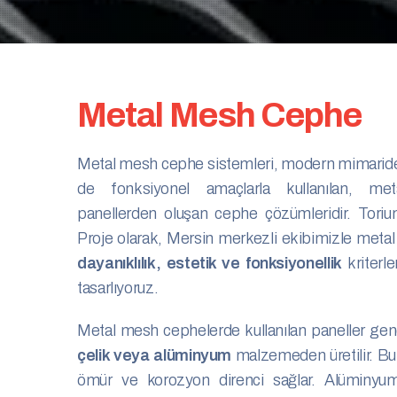
M
e
t
a
l
M
e
s
h
C
e
p
h
e
Metal mesh cephe sistemleri, modern mimarid
de fonksiyonel amaçlarla kullanılan, m
panellerden oluşan cephe çözümleridir. To
Proje olarak, Mersin merkezli ekibimizle metal
dayanıklılık, estetik ve fonksiyonellik
kriterle
tasarlıyoruz.
Metal mesh cephelerde kullanılan paneller gen
çelik veya alüminyum
malzemeden üretilir. B
ömür ve korozyon direnci sağlar. Alüminyum p