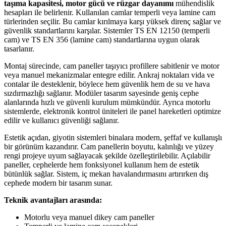
taşıma kapasitesi, motor gücü ve rüzgar dayanımı
mühendislik
hesapları ile belirlenir. Kullanılan camlar temperli veya lamine cam
türlerinden seçilir. Bu camlar kırılmaya karşı yüksek direnç sağlar ve
güvenlik standartlarını karşılar. Sistemler TS EN 12150 (temperli
cam) ve TS EN 356 (lamine cam) standartlarına uygun olarak
tasarlanır.
Montaj sürecinde, cam paneller taşıyıcı profillere sabitlenir ve motor
veya manuel mekanizmalar entegre edilir. Ankraj noktaları vida ve
contalar ile desteklenir, böylece hem güvenlik hem de su ve hava
sızdırmazlığı sağlanır. Modüler tasarım sayesinde geniş cephe
alanlarında hızlı ve güvenli kurulum mümkündür. Ayrıca motorlu
sistemlerde, elektronik kontrol üniteleri ile panel hareketleri optimize
edilir ve kullanıcı güvenliği sağlanır.
Estetik açıdan, giyotin sistemleri binalara modern, şeffaf ve kullanışlı
bir görünüm kazandırır. Cam panellerin boyutu, kalınlığı ve yüzey
rengi projeye uyum sağlayacak şekilde özelleştirilebilir. Açılabilir
paneller, cephelerde hem fonksiyonel kullanım hem de estetik
bütünlük sağlar. Sistem, iç mekan havalandırmasını artırırken dış
cephede modern bir tasarım sunar.
Teknik avantajları arasında:
Motorlu veya manuel dikey cam paneller