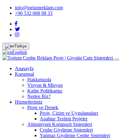
info@toriumreklam.com
+90 532 068 08 33
Türkçe
English
Anasayfa
Kurumsal
Hakkımızda
Vizyon & Misyon
Kalite Politikamız
Neden Biz?
Hizmetlerimiz
Proje ve Destek
Proje, Çizim ve Uygulamaları
Anahtar Teslimi Projeler
Alüminyum Kompozit Sistemleri
Cephe Giydirme Sistemleri
Yanmaz Giydirme Cephe Sistemleri