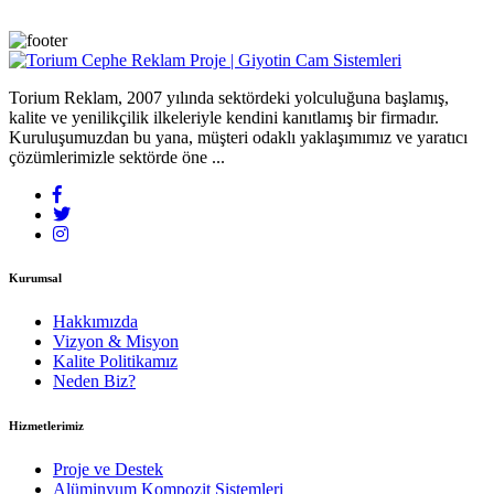
Torium Reklam, 2007 yılında sektördeki yolculuğuna başlamış,
kalite ve yenilikçilik ilkeleriyle kendini kanıtlamış bir firmadır.
Kuruluşumuzdan bu yana, müşteri odaklı yaklaşımımız ve yaratıcı
çözümlerimizle sektörde öne ...
Kurumsal
Hakkımızda
Vizyon & Misyon
Kalite Politikamız
Neden Biz?
Hizmetlerimiz
Proje ve Destek
Alüminyum Kompozit Sistemleri