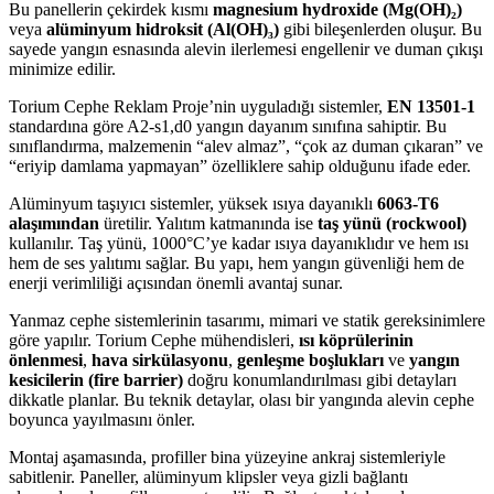
Bu panellerin çekirdek kısmı
magnesium hydroxide (Mg(OH)₂)
veya
alüminyum hidroksit (Al(OH)₃)
gibi bileşenlerden oluşur. Bu
sayede yangın esnasında alevin ilerlemesi engellenir ve duman çıkışı
minimize edilir.
Torium Cephe Reklam Proje’nin uyguladığı sistemler,
EN 13501-1
standardına göre A2-s1,d0 yangın dayanım sınıfına sahiptir. Bu
sınıflandırma, malzemenin “alev almaz”, “çok az duman çıkaran” ve
“eriyip damlama yapmayan” özelliklere sahip olduğunu ifade eder.
Alüminyum taşıyıcı sistemler, yüksek ısıya dayanıklı
6063-T6
alaşımından
üretilir. Yalıtım katmanında ise
taş yünü (rockwool)
kullanılır. Taş yünü, 1000°C’ye kadar ısıya dayanıklıdır ve hem ısı
hem de ses yalıtımı sağlar. Bu yapı, hem yangın güvenliği hem de
enerji verimliliği açısından önemli avantaj sunar.
Yanmaz cephe sistemlerinin tasarımı, mimari ve statik gereksinimlere
göre yapılır. Torium Cephe mühendisleri,
ısı köprülerinin
önlenmesi
,
hava sirkülasyonu
,
genleşme boşlukları
ve
yangın
kesicilerin (fire barrier)
doğru konumlandırılması gibi detayları
dikkatle planlar. Bu teknik detaylar, olası bir yangında alevin cephe
boyunca yayılmasını önler.
Montaj aşamasında, profiller bina yüzeyine ankraj sistemleriyle
sabitlenir. Paneller, alüminyum klipsler veya gizli bağlantı