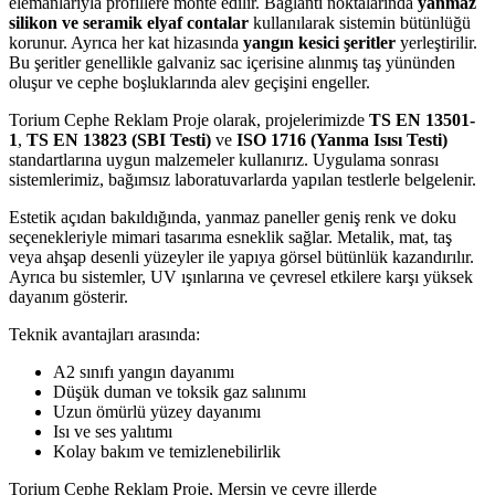
elemanlarıyla profillere monte edilir. Bağlantı noktalarında
yanmaz
silikon ve seramik elyaf contalar
kullanılarak sistemin bütünlüğü
korunur. Ayrıca her kat hizasında
yangın kesici şeritler
yerleştirilir.
Bu şeritler genellikle galvaniz sac içerisine alınmış taş yününden
oluşur ve cephe boşluklarında alev geçişini engeller.
Torium Cephe Reklam Proje olarak, projelerimizde
TS EN 13501-
1
,
TS EN 13823 (SBI Testi)
ve
ISO 1716 (Yanma Isısı Testi)
standartlarına uygun malzemeler kullanırız. Uygulama sonrası
sistemlerimiz, bağımsız laboratuvarlarda yapılan testlerle belgelenir.
Estetik açıdan bakıldığında, yanmaz paneller geniş renk ve doku
seçenekleriyle mimari tasarıma esneklik sağlar. Metalik, mat, taş
veya ahşap desenli yüzeyler ile yapıya görsel bütünlük kazandırılır.
Ayrıca bu sistemler, UV ışınlarına ve çevresel etkilere karşı yüksek
dayanım gösterir.
Teknik avantajları arasında:
A2 sınıfı yangın dayanımı
Düşük duman ve toksik gaz salınımı
Uzun ömürlü yüzey dayanımı
Isı ve ses yalıtımı
Kolay bakım ve temizlenebilirlik
Torium Cephe Reklam Proje, Mersin ve çevre illerde