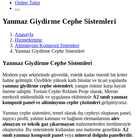
Online Talep
Yanmaz Giydirme Cephe Sistemleri
Anasayfa
Hizmetlerimiz
Alüminyum Kompozit Sistemleri
Yanmaz Giydirme Cephe Sistemleri
Yanmaz Giydirme Cephe Sistemleri
Modern yapı sektöründe güvenlik, estetik kadar önemli bir kriter
haline gelmiştir. Özellikle yüksek katlı binalar ve ticari yapılarda
yanmaz giydirme cephe sistemleri
, yangın riskine karşı hayati
öneme sahiptir. Torium Cephe Reklam Proje olarak, Mersin
merkezli mühendislik ve uygulama ekibimizle
A2 sınıfı yanmaz
kompozit panel ve alüminyum cephe çözümleri
geliştiriyoruz.
Yanmaz cephe sistemleri, temel olarak dış cepheyi oluşturan panel,
taşıyıcı profil, yalıtım katmanı ve bağlantı elemanlarının
alev
almayan ve toksik gaz çıkarmayan
malzemelerden üretilmesiyle
oluşturulur. Bu sistemlerde kullanılan ana malzeme genellikle
A2
sınıfı yanmaz kompozit panel
veya
mineral dolgulu panellerdir
.