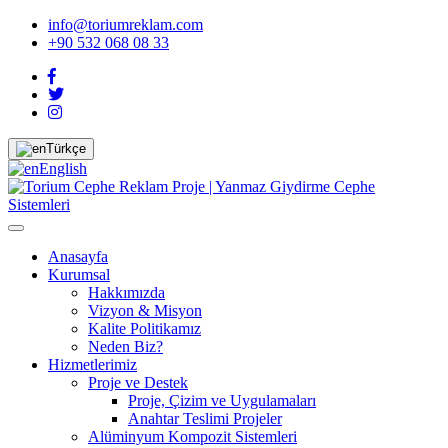
info@toriumreklam.com
+90 532 068 08 33
Türkçe
English
Anasayfa
Kurumsal
Hakkımızda
Vizyon & Misyon
Kalite Politikamız
Neden Biz?
Hizmetlerimiz
Proje ve Destek
Proje, Çizim ve Uygulamaları
Anahtar Teslimi Projeler
Alüminyum Kompozit Sistemleri