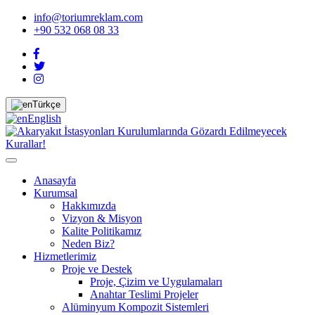
info@toriumreklam.com
+90 532 068 08 33
Türkçe
English
Anasayfa
Kurumsal
Hakkımızda
Vizyon & Misyon
Kalite Politikamız
Neden Biz?
Hizmetlerimiz
Proje ve Destek
Proje, Çizim ve Uygulamaları
Anahtar Teslimi Projeler
Alüminyum Kompozit Sistemleri