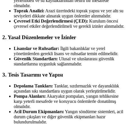
yerlerinden ve su kaynaklarından belirli bir mesafede
olmalıdır.
Toprak Analizi:
Arazi üzerindeki toprak yapısı ve yer altı su
seviyeleri dikkate alınarak uygun önlemler alınmalıdır.
Çevresel Etki Değerlendirmesi (ÇED):
Kurulum öncesi
çevresel etkiler değerlendirilmeli ve gerekli izinler alınmalıdır.
2. Yasal Düzenlemeler ve İzinler
Lisanslar ve Ruhsatlar:
İlgili bakanlıklar ve yerel
yönetimlerden gerekli lisans ve ruhsatlar temin edilmelidir.
Güvenlik Standartları:
Ulusal ve uluslararası güvenlik
standartlarına uygunluk sağlanmalıdır.
3. Tesis Tasarımı ve Yapısı
Depolama Tankları:
Tanklar, sızdırmazlık ve dayanıklılık
açısından sıkı standartlara uygun olarak yerleştirilmelidir.
Pompa Alanları:
Akaryakıt pompaları, yangın tehlikesine
karşı yeterli mesafede ve koruyucu önlemlerle donatılmış
olmalıdır.
Acil Durum Ekipmanları:
Yangın söndürme sistemleri, acil
durum çıkışları ve diğer güvenlik ekipmanları hazır
bulundurulmalıdır.